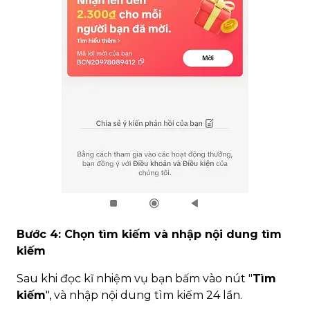
Bước 4: Chọn tìm kiếm và nhập nội dung tìm
kiếm
Sau khi đọc kĩ nhiệm vụ bạn bấm vào nút "
Tìm
kiếm
", và nhập nội dung tìm kiếm 24 lần.