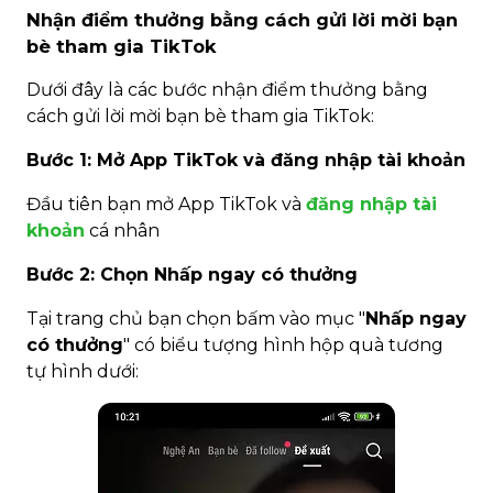
Nhận điểm thưởng bằng cách gửi lời mời bạn
bè tham gia TikTok
Dưới đây là các bước nhận điểm thưởng bằng
cách gửi lời mời bạn bè tham gia TikTok:
Bước 1: Mở App TikTok và đăng nhập tài khoản
Đầu tiên bạn mở App TikTok và
đăng nhập tài
khoản
cá nhân
Bước 2: Chọn Nhấp ngay có thưởng
Tại trang chủ bạn chọn bấm vào mục "
Nhấp ngay
có thưởng
" có biểu tượng hình hộp quà tương
tự hình dưới: