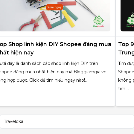
op Shop linh kiện DIY Shopee đáng mua
Top 9
hất hiện nay
Trung
ưới đây là danh sách các shop linh kiện DIY trên
Tìm đượ
hopee đáng mua nhất hiện nay mà Bloggiamgia.vn
Shopee 
ổng hợp được. Click để tìm hiểu ngay nào!...
không p
tìm ...
Traveloka