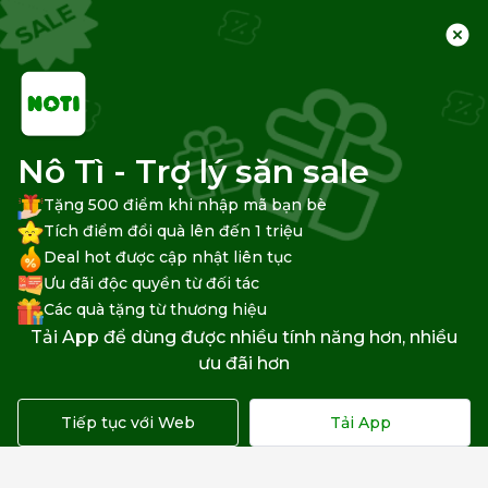
Nô Tì - Trợ lý săn sale
Tặng 500 điểm khi nhập mã bạn bè
Tích điểm đổi quà lên đến 1 triệu
Deal hot được cập nhật liên tục
Trang chủ
Mã giảm giá
Traveloka
Ưu đãi độc quyền từ đối tác
Các quà tặng từ thương hiệu
Lọc Theo Ngành Hàng
Voucher khác
Tải App để dùng được nhiều tính năng hơn, nhiều
ưu đãi hơn
Tất cả
Toàn Sàn
Đối Tác Thanh Toán
Dịch Vụ
Tiếp tục với Web
Tải App
Đã tìm thấy
0 mã phù hợp