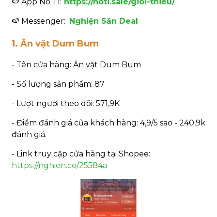
🍉
App Nô Tì:
https://noti.sale/gioi-thieu/
🍉
Messenger:
Nghiện Săn Deal
1. Ăn vặt Dum Bum
- Tên cửa hàng: Ăn vặt Dum Bum
- Số lượng sản phẩm: 87
- Lượt người theo dõi: 571,9K
- Điểm đánh giá của khách hàng: 4,9/5 sao - 240,9k
đánh giá.
- Link truy cập cửa hàng tại Shopee:
https://nghien.co/25584a