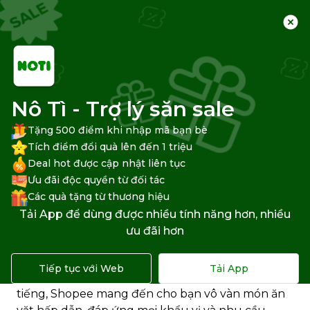
Trang chủ
Trung tâm hỗ trợ
Shopee
Đặt hàng Shopee
Nô Tì - Trợ lý săn sale
Tặng 500 điểm khi nhập mã bạn bè
Tích điểm đổi quà lên đến 1 triệu
Deal hot được cập nhật liên tục
7 Shop bán đồ ăn vặt trên
Ưu đãi độc quyền từ đối tác
Shopee tốt nhất hiện nay
Các quà tặng từ thương hiệu
Tải App để dùng được nhiều tính năng hơn, nhiều
Nếu bạn là tín đồ của đồ ăn vặt và thích thưởng
ưu đãi hơn
thức những món ngon ngay tại nhà, Shopee
chính là lựa chọn lý tưởng để mua sắm. Với hàng
Tiếp tục với Web
Tải App
nghìn sản phẩm đa dạng từ các thương hiệu nổi
tiếng, Shopee mang đến cho bạn vô vàn món ăn