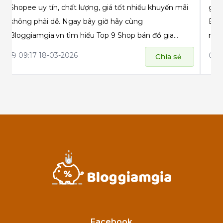
Shopee uy tín, chất lượng, giá tốt nhiều khuyến mãi
giá 
không phải dễ. Ngay bây giờ hãy cùng
Blog
Bloggiamgia.vn tìm hiểu Top 9 Shop bán đồ gia
nào!
dụng nội địa Trung trên Shopee tốt nhất nhé!
09:17 18-03-2026
08
Chia sẻ
Facebook