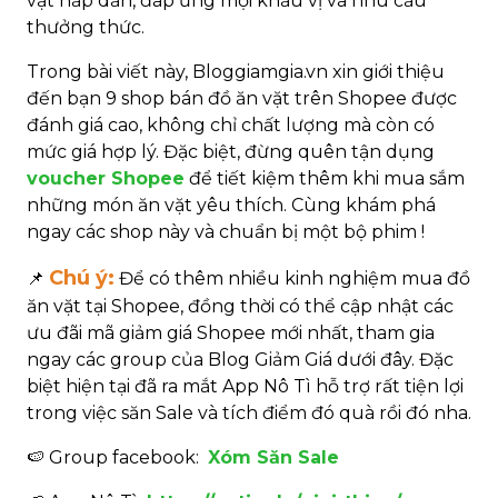
vặt hấp dẫn, đáp ứng mọi khẩu vị và nhu cầu
thưởng thức.
Trong bài viết này, Bloggiamgia.vn xin giới thiệu
đến bạn 9 shop bán đồ ăn vặt trên Shopee được
đánh giá cao, không chỉ chất lượng mà còn có
mức giá hợp lý. Đặc biệt, đừng quên tận dụng
voucher Shopee
để tiết kiệm thêm khi mua sắm
những món ăn vặt yêu thích. Cùng khám phá
ngay các shop này và chuẩn bị một bộ phim !
Chú ý:
📌
Để có thêm nhiều kinh nghiệm mua đồ
ăn vặt tại Shopee, đồng thời có thể cập nhật các
ưu đãi mã giảm giá Shopee mới nhất, tham gia
ngay các group của Blog Giảm Giá dưới đây. Đặc
biệt hiện tại đã ra mắt App Nô Tì hỗ trợ rất tiện lợi
trong việc săn Sale và tích điểm đó quà rồi đó nha.
🍉
Group facebook:
Xóm Săn Sale