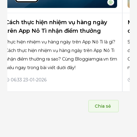
Cách thực hiện nhiệm vụ hàng ngày
Mẹo
trên App Nô Tì nhận điểm thưởng
dea
Thực hiện nhiệm vụ hàng ngày trên App Nô Tì là gì?
Shar
Cách thực hiện nhiệm vụ hàng ngày trên App Nô Tì
đứng
nhận điểm thưởng ra sao? Cùng Bloggiamgia.vn tìm
Cùng
hiểu ngay trong bài viết dưới đây!
này 
06:33 23-01-2026
08
Chia sẻ