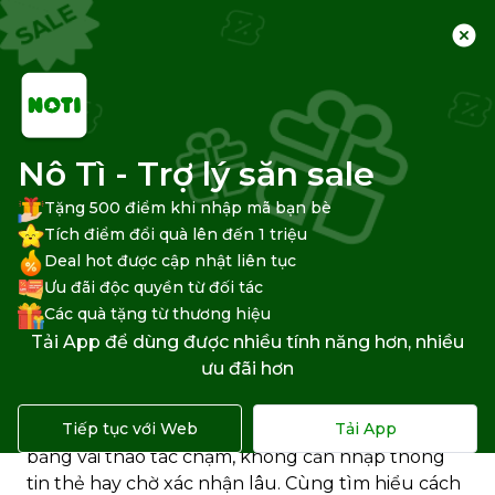
Trang chủ
Trung tâm hỗ trợ
Khác
Nô Tì - Trợ lý săn sale
Tặng 500 điểm khi nhập mã bạn bè
Cách dùng ví Zalo Pay thanh
Tích điểm đổi quà lên đến 1 triệu
Deal hot được cập nhật liên tục
toán đơn hàng Tiktok Shop
Ưu đãi độc quyền từ đối tác
Các quà tặng từ thương hiệu
Bạn muốn
thanh toán đơn hàng trên TikTok
Tải App để dùng được nhiều tính năng hơn, nhiều
Shop
nhanh chóng, tiện lợi và an toàn hơn? Ví
ưu đãi hơn
ZaloPay chính là lựa chọn hoàn hảo dành cho
bạn. Với khả năng liên kết trực tiếp cùng TikTok
Tiếp tục với Web
Tải App
Shop, ZaloPay giúp người dùng thanh toán chỉ
bằng vài thao tác chạm, không cần nhập thông
tin thẻ hay chờ xác nhận lâu. Cùng tìm hiểu cách