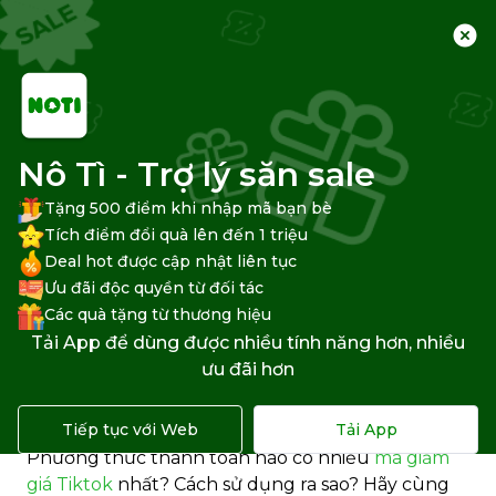
Trang chủ
Trung tâm hỗ trợ
Khác
Nô Tì - Trợ lý săn sale
Tặng 500 điểm khi nhập mã bạn bè
Tiktok Shop có những phương
Tích điểm đổi quà lên đến 1 triệu
Deal hot được cập nhật liên tục
thức thanh toán nào?
Ưu đãi độc quyền từ đối tác
Các quà tặng từ thương hiệu
TikTok Shop hiện cung cấp nhiều hình thức
Tải App để dùng được nhiều tính năng hơn, nhiều
thanh toán khác nhau, đáp ứng nhu cầu đa dạng
ưu đãi hơn
của khách hàng, từ thanh toán online đến thanh
toán khi nhận hàng (COD). Vậy cụ thể TikTok
Tiếp tục với Web
Tải App
Shop có những phương thức thanh toán nào?
Phương thức thanh toán nào có nhiều
mã giảm
giá Tiktok
nhất? Cách sử dụng ra sao? Hãy cùng