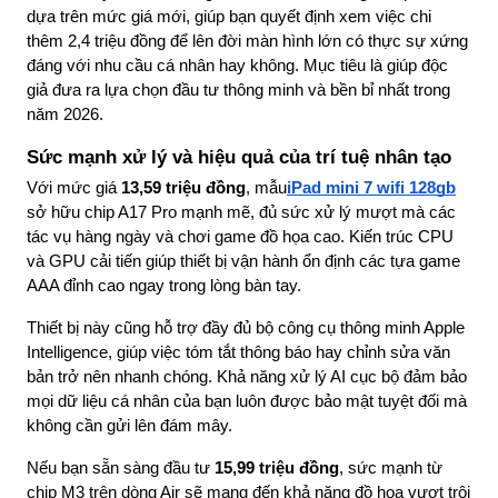
dựa trên mức giá mới, giúp bạn quyết định xem việc chi 
thêm 2,4 triệu đồng để lên đời màn hình lớn có thực sự xứng 
đáng với nhu cầu cá nhân hay không. Mục tiêu là giúp độc 
giả đưa ra lựa chọn đầu tư thông minh và bền bỉ nhất trong 
năm 2026.
Sức mạnh xử lý và hiệu quả của trí tuệ nhân tạo
Với mức giá 
13,59 triệu đồng
, mẫu
iPad mini 7 wifi 128gb
sở hữu chip A17 Pro mạnh mẽ, đủ sức xử lý mượt mà các 
tác vụ hàng ngày và chơi game đồ họa cao. Kiến trúc CPU 
và GPU cải tiến giúp thiết bị vận hành ổn định các tựa game 
AAA đỉnh cao ngay trong lòng bàn tay.
Thiết bị này cũng hỗ trợ đầy đủ bộ công cụ thông minh Apple 
Intelligence, giúp việc tóm tắt thông báo hay chỉnh sửa văn 
bản trở nên nhanh chóng. Khả năng xử lý AI cục bộ đảm bảo 
mọi dữ liệu cá nhân của bạn luôn được bảo mật tuyệt đối mà 
không cần gửi lên đám mây.
Nếu bạn sẵn sàng đầu tư 
15,99 triệu đồng
, sức mạnh từ 
chip M3 trên dòng Air sẽ mang đến khả năng đồ họa vượt trội 