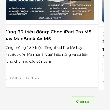
Cùng 30 triệu đồng: Chọn iPad Pro M5
Các
hay MacBook Air M5
trê
Cùng mức giá 30 triệu đồng, iPad Pro M5 hay
Thực
MacBook Air M5 mới là "vua" hiệu năng và sự tiện
Cách
dụng cho nhu cầu của bạn?
nhận
hiểu
03:08 25-03-2026
06
Chia sẻ