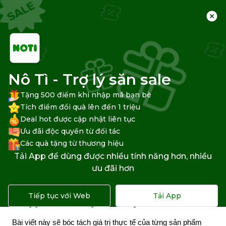
Trang chủ
Trung tâm hỗ trợ
Khác
Nô Tì - Trợ lý săn sale
Tặng 500 điểm khi nhập mã bạn bè
Nên chọn iPad Mini 7 bỏ túi
Tích điểm đổi quà lên đến 1 triệu
Deal hot được cập nhật liên tục
hay iPad Air M3 màn hình lớn?
Ưu đãi độc quyền từ đối tác
Các quà tặng từ thương hiệu
Việc lựa chọn một chiếc máy tính bảng phù hợp trong phân 
Tải App để dùng được nhiều tính năng hơn, nhiều
khúc từ 13 đến 16 triệu đồng hiện nay đang khiến nhiều 
ưu đãi hơn
người cân nhắc. Với mức chênh lệch 2,4 triệu đồng, người 
dùng đang đứng trước hai thái cực trải nghiệm: một bên là 
sự linh động tối đa của dòng iPad mini 7 wifi và một bên là 
Tiếp tục với Web
Tải App
không gian làm việc rộng rãi của dòng iPad Air M3
Bài viết này sẽ bóc tách giá trị thực tế của từng sản phẩm 