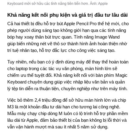
Keyboard mới sở hữu các tính năng tiên tiến hơn. Ảnh: Apple
Khả năng kết nối phụ kiện và giá trị đầu tư lâu dài
Cả hai thiết bị đều hỗ trợ bút Apple Pencil Pro thế hệ mới, cho 
phép người dùng sáng tạo không giới hạn qua các tính năng 
bóp hay xoay thân bút trực quan. Tính năng Image Wand 
giúp biến những nét vẽ thô sơ thành hình ảnh hoàn thiện nhờ 
trí tuệ nhân tạo, hỗ trợ đắc lực cho công việc sáng tạo.
Tuy nhiên, nếu bạn có ý định dùng máy để thay thế hoàn toàn 
cho laptop trong các tác vụ văn phòng, màn hình lớn sẽ 
chiếm ưu thế tuyệt đối. Khả năng kết nối với bàn phím Magic 
Keyboard chuyên dụng giúp việc nhập liệu văn bản và quản 
lý tệp tin diễn ra thuận tiện, chuyên nghiệp như trên máy tính.
Việc bỏ thêm 2,4 triệu đồng để sở hữu màn hình lớn và chip 
M3 là một khoản đầu tư dài hạn cho tương lai công nghệ. 
Mẫu máy chạy chip dòng M luôn có lộ trình hỗ trợ phần mềm 
lâu dài từ Apple, đảm bảo thiết bị của bạn không bị lỗi thời và 
vẫn vận hành mượt mà sau ít nhất 5 năm sử dụng.