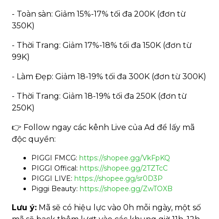
- Toàn sàn: Giảm 15%-17% tối đa 200K (đơn từ
350K)
- Thời Trang: Giảm 17%-18% tối đa 150K (đơn từ
99K)
- Làm Đẹp: Giảm 18-19% tối đa 300K (đơn từ 300K)
- Thời Trang: Giảm 18-19% tối đa 250K (đơn từ
250K)
👉 Follow ngay các kênh Live của Ad để lấy mã
độc quyền:
PIGGI FMCG:
https://shopee.gg/VkFpKQ
PIGGI Offical:
https://shopee.gg/2TZTcC
PIGGI LIVE:
https://shopee.gg/sr0D3P
Piggi Beauty:
https://shopee.gg/ZwTOXB
Lưu ý:
Mã sẽ có hiệu lực vào 0h mỗi ngày, một số