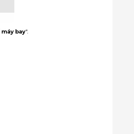
é máy bay
".