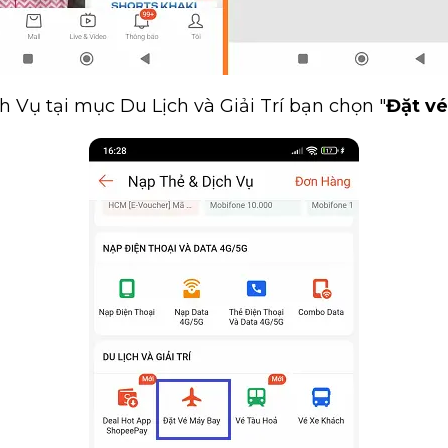
ch Vụ tại mục Du Lịch và Giải Trí bạn chọn "
Đặt v