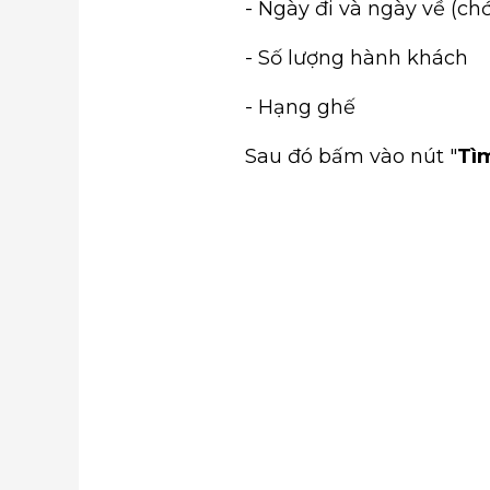
- Ngày đi và ngày về (c
- Số lượng hành khách
- Hạng ghế
Sau đó bấm vào nút "
Tì