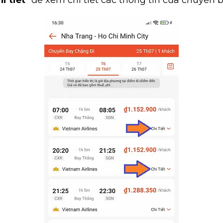
i tiết
" để xem chi tiết các thông tin của chuyến 