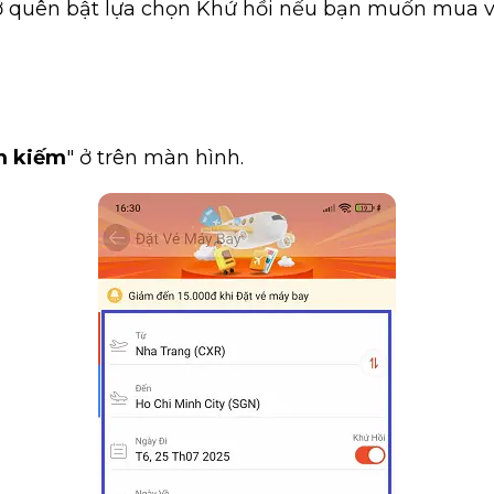
hớ quên bật lựa chọn Khứ hồi nếu bạn muốn mua vé
m kiếm
" ở trên màn hình.