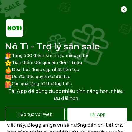
Trang chủ
Trung tâm hỗ trợ
Shopee
Săn voucher Shopee
Nô Tì - Trợ lý săn sale
Tặng 500 điểm khi nhập mã bạn bè
Tích điểm đổi quà lên đến 1 triệu
Deal hot được cập nhật liên tục
Làm sao để nhận Xu khi xem
Ưu đãi độc quyền từ đối tác
Shopee Video?
Các quà tặng từ thương hiệu
Tải App để dùng được nhiều tính năng hơn, nhiều
Bạn có biết xem
Shopee Video
còn giúp bạn tích
ưu đãi hơn
lũy được rất nhiều Shopee Xu để tiết kiệm chi phí
mua sắm? Nếu bạn chưa biết cách nhận Xu khi
Tiếp tục với Web
Tải App
xem video trên Shopee, đừng lo lắng! Trong bài
viết này, Bloggiamgia.vn sẽ hướng dẫn chi tiết cho