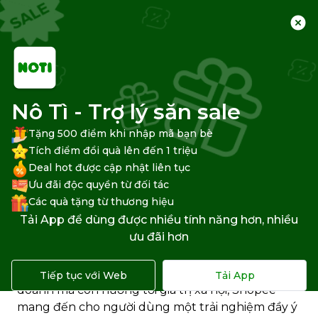
Trang chủ
Trung tâm hỗ trợ
Shopee
Đặt hàng Shopee
Nô Tì - Trợ lý săn sale
Tặng 500 điểm khi nhập mã bạn bè
Tích điểm đổi quà lên đến 1 triệu
Deal hot được cập nhật liên tục
Tính năng Quyên góp trên
Ưu đãi độc quyền từ đối tác
Shopee là gì? Cách quyên góp
Các quà tặng từ thương hiệu
Tải App để dùng được nhiều tính năng hơn, nhiều
ra sao?
ưu đãi hơn
Trong hành trình xây dựng một cộng đồng
mua
sắm trên Shopee
, không chỉ phát triển về kinh
Tiếp tục với Web
Tải App
doanh mà còn hướng tới giá trị xã hội, Shopee
mang đến cho người dùng một trải nghiệm đầy ý