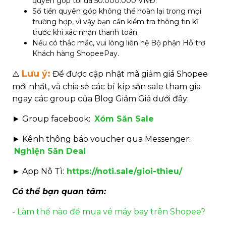
quyên góp tối đa 50.000.000 VNĐ.
Số tiền quyên góp không thể hoàn lại trong mọi
trường hợp, vì vậy bạn cần kiểm tra thông tin kĩ
trước khi xác nhận thanh toán.
Nếu có thắc mắc, vui lòng liên hệ Bộ phận Hỗ trợ
Khách hàng ShopeePay.
Lưu ý:
⚠️
Để được cập nhật mã giảm giá Shopee
mới nhất, và chia sẻ các bí kíp săn sale tham gia
ngay các group của Blog Giảm Giá dưới đây:
►
Group facebook:
Xóm Săn Sale
►
Kênh thông báo voucher qua Messenger:
Nghiện Săn Deal
► App Nô Tì:
https://noti.sale/gioi-thieu/
Có thể bạn quan tâm:
-
Làm thế nào để mua vé máy bay trên Shopee?