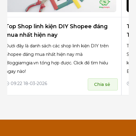
Top Shop linh kiện DIY Shopee đáng
Top
mua nhất hiện nay
Tr
Dưới đây là danh sách các shop linh kiện DIY trên
Tìm 
Shopee đáng mua nhất hiện nay mà
Shop
Bloggiamgia.vn tổng hợp được. Click để tìm hiểu
khôn
ngay nào!
Blog
dụng
09:22 18-03-2026
09
Chia sẻ