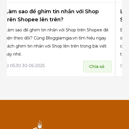
Làm sao để ghim tin nhắn với Shop
Làm
trên Shopee lên trên?
Sh
Làm sao để ghim tin nhắn với Shop trên Shopee để
Bạn 
tiện theo dõi? Cùng Bloggiamgia.vn tìm hiểu ngay
diện
cách ghim tin nhắn với Shop lên trên trong bài viết
cùng
này nhé.
trên
05:30 30-05-2025
05
Chia sẻ