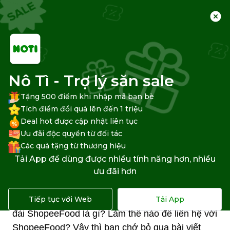
Trang chủ
Trung tâm hỗ trợ
Shopee
Liên hệ Shopee
Nô Tì - Trợ lý săn sale
Tặng 500 điểm khi nhập mã bạn bè
Tích điểm đổi quà lên đến 1 triệu
Deal hot được cập nhật liên tục
Tổng đài ShopeeFood là gì?
Ưu đãi độc quyền từ đối tác
Làm thế nào để liên hệ với
Các quà tặng từ thương hiệu
Tải App để dùng được nhiều tính năng hơn, nhiều
ShopeeFood?
ưu đãi hơn
Bạn đang có vấn đề về đơn hàng ShopeeFood,
muốn liên hệ với tổng đài nhưng không biết tổng
Tiếp tục với Web
Tải App
đài ShopeeFood là gì? Làm thế nào để liên hệ với
ShopeeFood? Vậy thì bạn chớ bỏ qua bài viết