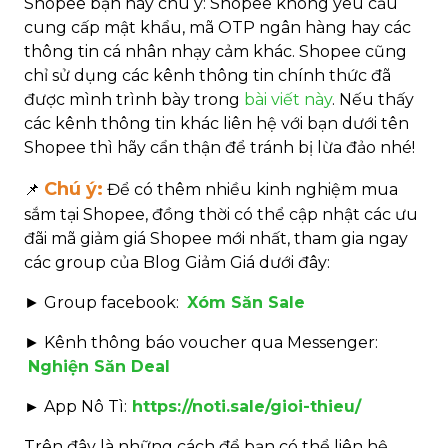
Shopee bạn hãy chú ý: Shopee không yêu cầu
cung cấp mật khẩu, mã OTP ngân hàng hay các
thông tin cá nhân nhạy cảm khác. Shopee cũng
chỉ sử dụng các kênh thông tin chính thức đã
được mình trình bày trong
bài viết này
. Nếu thấy
các kênh thông tin khác liên hệ với bạn dưới tên
Shopee thì hãy cẩn thận để tránh bị lừa đảo nhé!
Chú ý:
📌
Để có thêm nhiều kinh nghiệm mua
sắm tại Shopee, đồng thời có thể cập nhật các ưu
đãi mã giảm giá Shopee mới nhất, tham gia ngay
các group của Blog Giảm Giá dưới đây:
►
Group facebook:
Xóm Săn Sale
►
Kênh thông báo voucher qua Messenger:
Nghiện Săn Deal
► App Nô Tì:
https://noti.sale/gioi-thieu/
Trên đây là những cách để bạn có thể liên hệ