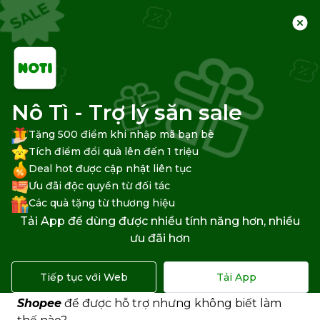
Trang chủ
Trung tâm hỗ trợ
Shopee
Liên hệ Shopee
Nô Tì - Trợ lý săn sale
Tặng 500 điểm khi nhập mã bạn bè
Tích điểm đổi quà lên đến 1 triệu
Deal hot được cập nhật liên tục
Cách liên hệ với tổng đài
Ưu đãi độc quyền từ đối tác
Shopee miễn phí, nhanh nhất
Các quà tặng từ thương hiệu
Tải App để dùng được nhiều tính năng hơn, nhiều
Bạn không thể đăng nhập tài khoản Shopee?
ưu đãi hơn
Không thể áp dụng
voucher Shopee
? Không thể
đặt hàng trên Shopee? Bạn chờ mãi mà chưa
Tiếp tục với Web
Tải App
nhận được hàng? Bạn muốn liên hệ với
tổng đài
Shopee
để được hỗ trợ nhưng không biết làm