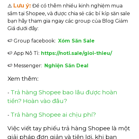
Lưu ý:
⚠️
Để có thêm nhiều kinh nghiệm mua
sắm tại Shopee, và được chia sẻ các bí kíp săn sale
bạn hãy tham gia ngay các group của Blog Giảm
Giá dưới đây:
🍉
Group facebook:
Xóm Săn Sale
🍉
App Nô Tì:
https://noti.sale/gioi-thieu/
🍉
Messenger:
Nghiện Săn Deal
Xem thêm:
Trả hàng Shopee bao lâu được hoàn
-
tiền? Hoàn vào đâu?
Trả hàng Shopee ai chịu phí?
-
Việc viết tay phiếu trả hàng Shopee là một
giải pháp đơn giản và tiện lợi, khi bạn