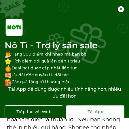
Trang chủ
Trung tâm hỗ trợ
Shopee
Trả hàng, Hoàn tiền Shopee
Nô Tì - Trợ lý săn sale
Tặng 500 điểm khi nhập mã bạn bè
Tích điểm đổi quà lên đến 1 triệu
Deal hot được cập nhật liên tục
Phiếu trả hàng Shopee viết tay
Ưu đãi độc quyền từ đối tác
ghi như thế nào?
Các quà tặng từ thương hiệu
Tải App để dùng được nhiều tính năng hơn, nhiều
Khi thực hiện
trả hàng trên Shopee
, việc
ưu đãi hơn
điền đúng thông tin trên phiếu trả hàng
là rất quan trọng để đảm bảo quá trình
Tiếp tục với Web
Tải App
hoàn trả diễn ra thuận lợi. Nếu bạn không
thể in phiếu gửi hàng, Shopee cho phép