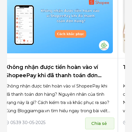
Không nhận được tiền hoàn vào ví
Trả
ShopeePay khi đã thanh toán đơn
hàng?
Không nhận được tiền hoàn vào ví ShopeePay khi
Khi 
đã thanh toán đơn hàng? Nguyên nhân của tình
chịu
trạng này là gì? Cách kiểm tra và khắc phục ra sao?
Ngay
Cùng Bloggiamgia.vn tìm hiểu ngay trong bài viết
vấn 
này nhé!
05:39 30-05-2025
05
Chia sẻ