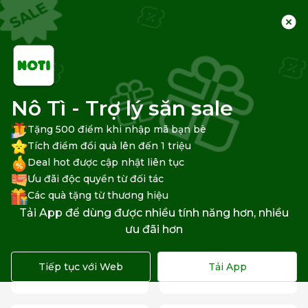
Trang chủ
Trung tâm hỗ trợ
Nô Tì - Trợ lý săn sale
Tặng 500 điểm khi nhập mã bạn bè
Tích điểm đổi quà lên đến 1 triệu
Deal hot được cập nhật liên tục
Ưu đãi độc quyền từ đối tác
Các quà tặng từ thương hiệu
Shopee
Lazada
Tiki
Tải App để dùng được nhiều tính năng hơn, nhiều
ưu đãi hơn
Danh mục câu hỏi
Tiếp tục với Web
Tải App
Tài khoản Shopee
Đặt hàng Shopee