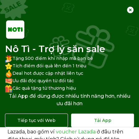
Trang chủ
Trung tâm hỗ trợ
Lazada
Săn voucher Lazada
Nô Tì - Trợ lý săn sale
Tặng 500 điểm khi nhập mã bạn bè
Tích điểm đổi quà lên đến 1 triệu
Deal hot được cập nhật liên tục
Ví voucher Lazada ở đâu? Cách
Ưu đãi độc quyền từ đối tác
sử dụng thế nào?
Các quà tặng từ thương hiệu
Tải App để dùng được nhiều tính năng hơn, nhiều
Bạn đang mua sắm trực tuyến trên Lazada và
ưu đãi hơn
muốn tìm hiểu về
Ví voucher Lazada
? Vậy thì
bạn không cần phải lo lắng nữa vì Bloggiamgia.vn
Tiếp tục với Web
Tải App
sẽ giúp bạn có cái nhìn tổng quan về ví voucher
Lazada, bao gồm ví
voucher Lazada
ở đâu trên