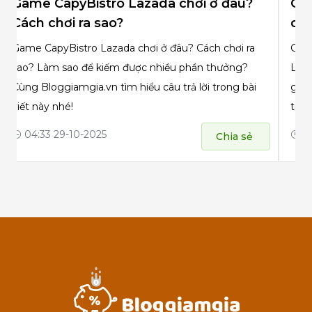
Game Ludo Lazada chơi ở đâu? Cách
Ga
chơi thế nào?
chơ
Game Ludo Lazada chơi ở đâu? Cách chơi thế nào?
Game
Làm sao để kiếm được nhiều Xu + LazRewards từ
Làm
game này? Cùng Bloggiamgia.vn tìm hiểu chi tiết
Blog
trong bài viết này nhé!
này 
03:51 29-10-2025
02
Chia sẻ