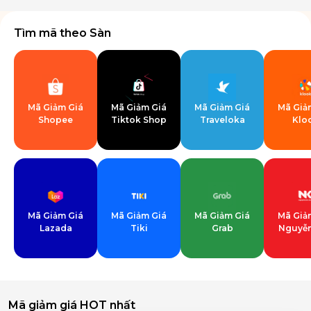
Tìm mã theo Sàn
Mã Giảm Giá
Mã Giảm Giá
Mã Giảm Giá
Mã Giả
Shopee
Tiktok Shop
Traveloka
Klo
Mã Giảm Giá
Mã Giảm Giá
Mã Giảm Giá
Mã Giả
Lazada
Tiki
Grab
Nguyễn
Mã giảm giá HOT nhất