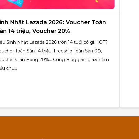
inh Nhật Lazada 2026: Voucher Toàn
àn 14 triệu, Voucher 20%
iêu Sinh Nhật Lazada 2026 tròn 14 tuổi có gì HOT?
oucher Toàn Sàn 14 triệu, Freeship Toàn Sàn 0Đ,
oucher Gian Hàng 20%... Cùng Bloggiamgia.vn tìm
ểu chư...