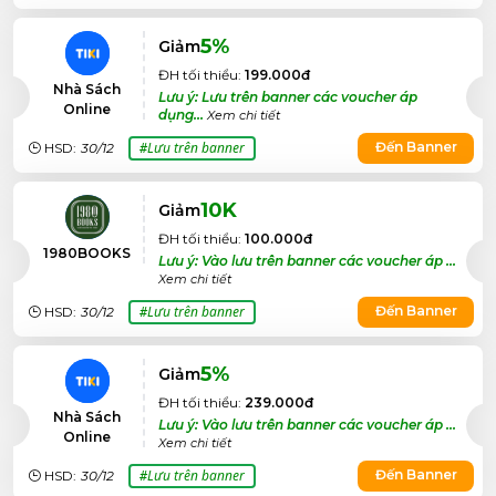
5%
Giảm
ĐH tối thiểu:
199.000đ
Nhà Sách
Lưu ý: Lưu trên banner các voucher áp
Online
dụng...
Xem chi tiết
Lưu trên banner
Đến Banner
HSD:
30/12
#
10K
Giảm
ĐH tối thiểu:
100.000đ
1980BOOKS
Lưu ý: Vào lưu trên banner các voucher áp ...
Xem chi tiết
Lưu trên banner
Đến Banner
HSD:
30/12
#
5%
Giảm
ĐH tối thiểu:
239.000đ
Nhà Sách
Lưu ý: Vào lưu trên banner các voucher áp ...
Online
Xem chi tiết
Lưu trên banner
Đến Banner
HSD:
30/12
#