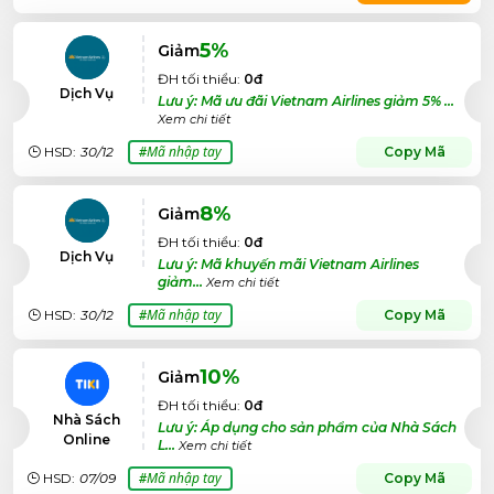
5%
Giảm
ĐH tối thiểu:
0đ
Dịch Vụ
Lưu ý: Mã ưu đãi Vietnam Airlines giảm 5% ...
Xem chi tiết
Mã nhập tay
HSD:
30/12
Copy Mã
#
8%
Giảm
ĐH tối thiểu:
0đ
Dịch Vụ
Lưu ý: Mã khuyến mãi Vietnam Airlines
giảm...
Xem chi tiết
Mã nhập tay
HSD:
30/12
Copy Mã
#
10%
Giảm
ĐH tối thiểu:
0đ
Nhà Sách
Lưu ý: Áp dụng cho sản phẩm của Nhà Sách
Online
L...
Xem chi tiết
Mã nhập tay
HSD:
07/09
Copy Mã
#