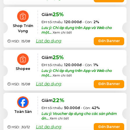
25%
Giảm
ĐH tối thiểu:
120.000đ
- Còn:
2%
Shop Triển
Lưu ý: Chỉ áp dụng trên App và Web cho
Vọng
một...
Xem chi tiết
List áp dụng
Đến Banner
HSD:
15/08
25%
Giảm
ĐH tối thiểu:
120.000đ
- Còn:
1%
Shopee
Lưu ý: Chỉ áp dụng trên App và Web cho
một...
Xem chi tiết
List áp dụng
Đến Banner
HSD:
15/08
22%
Giảm
ĐH tối thiểu:
50.000đ
- Còn:
42%
Toàn Sàn
Lưu ý: Voucher áp dụng cho các sản phẩm
ấn...
Xem chi tiết
List áp dụng
Đến Banner
HSD:
30/12