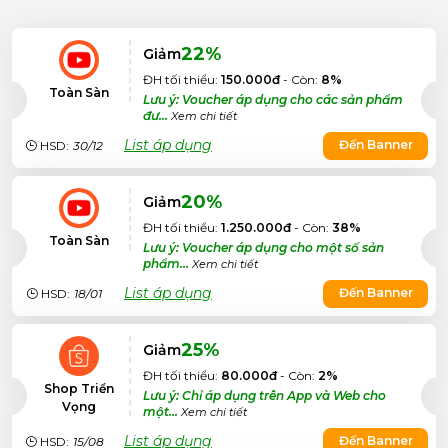
22%
Giảm
ĐH tối thiểu:
150.000đ
- Còn:
8%
Toàn Sàn
Lưu ý: Voucher áp dụng cho các sản phẩm
đư...
Xem chi tiết
List áp dụng
Đến Banner
HSD:
30/12
20%
Giảm
ĐH tối thiểu:
1.250.000đ
- Còn:
38%
Toàn Sàn
Lưu ý: Voucher áp dụng cho một số sản
phẩm...
Xem chi tiết
List áp dụng
Đến Banner
HSD:
18/01
25%
Giảm
ĐH tối thiểu:
80.000đ
- Còn:
2%
Shop Triển
Lưu ý: Chỉ áp dụng trên App và Web cho
Vọng
một...
Xem chi tiết
List áp dụng
Đến Banner
HSD:
15/08