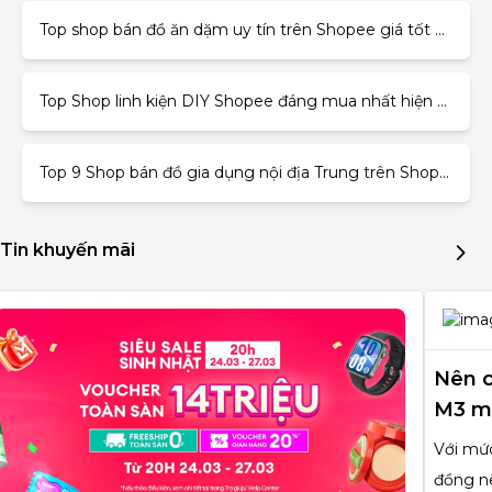
Top shop bán đồ ăn dặm uy tín trên Shopee giá tốt nhất
Top Shop linh kiện DIY Shopee đáng mua nhất hiện nay
Top 9 Shop bán đồ gia dụng nội địa Trung trên Shopee cực ngon
Tin khuyến mãi
Nên c
M3 mà
Với mức
đồng nê