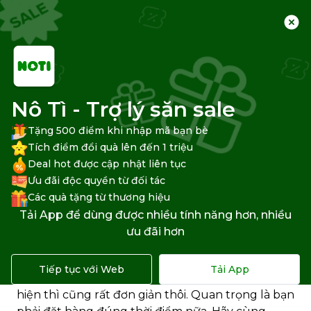
Trang chủ
Trung tâm hỗ trợ
Lazada
Săn voucher Lazada
Nô Tì - Trợ lý săn sale
Tặng 500 điểm khi nhập mã bạn bè
Tích điểm đổi quà lên đến 1 triệu
Deal hot được cập nhật liên tục
Cách sử dụng nhiều voucher
Ưu đãi độc quyền từ đối tác
Lazada trong 1 đơn hàng
Các quà tặng từ thương hiệu
Tải App để dùng được nhiều tính năng hơn, nhiều
Trong bài viết này, mình sẽ hướng dẫn bạn cách
ưu đãi hơn
sử dụng nhiều
mã giảm giá Lazada
vào 1 đơn
hàng. Nhờ vậy bạn sẽ tiết kiệm được nhiều hơn
Tiếp tục với Web
Tải App
khi mua hàng trên Lazada nhé. Các bước thực
hiện thì cũng rất đơn giản thôi. Quan trọng là bạn