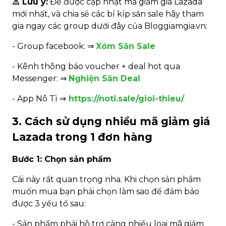
⚠️ Lưu ý:
Để được cập nhật mã giảm giá Lazada
mới nhất, và chia sẻ các bí kíp săn sale hãy tham
gia ngay các group dưới đây của Bloggiamgia.vn:
- Group facebook: ⇒
Xóm Săn Sale
- Kênh thông báo voucher + deal hot qua
Messenger: ⇒
Nghiện Săn Deal
- App Nô Tì ⇒
https://noti.sale/gioi-thieu/
3. Cách sử dụng nhiều mã giảm giá
Lazada trong 1 đơn hàng
Bước 1: Chọn sản phẩm
Cái này rất quan trọng nha. Khi chọn sản phẩm
muốn mua bạn phải chọn làm sao để đảm bảo
được 3 yếu tố sau:
- Sản phẩm phải hỗ trợ càng nhiều loại mã giảm