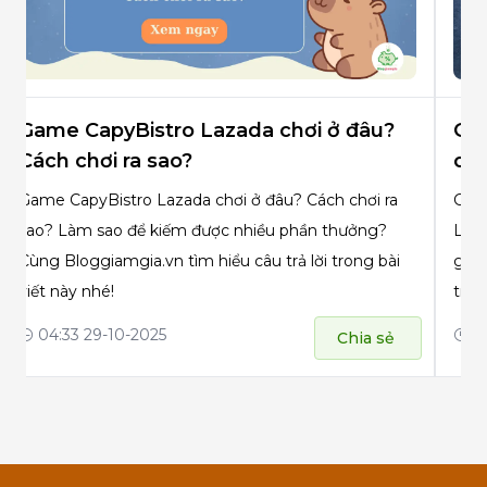
Game Ludo Lazada chơi ở đâu? Cách
Ga
chơi thế nào?
chơ
Game Ludo Lazada chơi ở đâu? Cách chơi thế nào?
Game
Làm sao để kiếm được nhiều Xu + LazRewards từ
Làm
game này? Cùng Bloggiamgia.vn tìm hiểu chi tiết
Blog
trong bài viết này nhé!
này 
03:51 29-10-2025
02
Chia sẻ