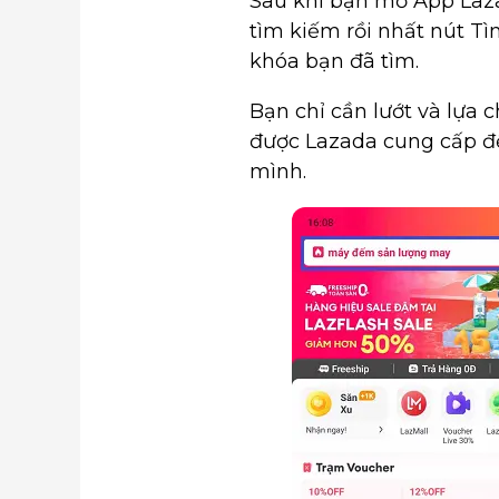
Sau khi bạn mở App Laz
tìm kiếm rồi nhất nút T
khóa bạn đã tìm.
Bạn chỉ cần lướt và lựa 
được Lazada cung cấp để
mình.