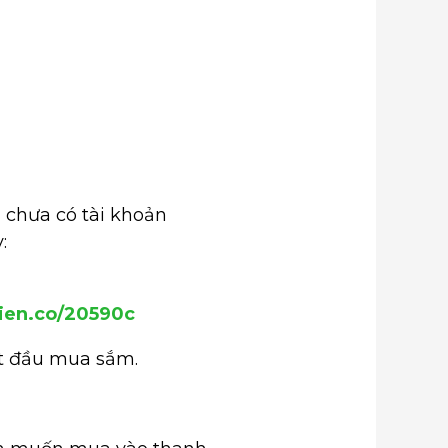
 chưa có tài khoản
:
hien.co/20590c
ắt đầu mua sắm.