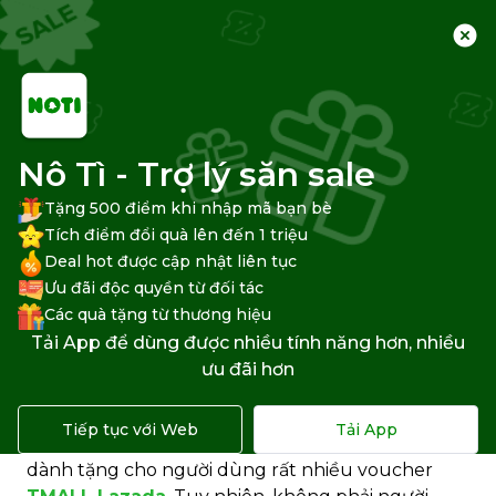
Trang chủ
Trung tâm hỗ trợ
Lazada
Đặt hàng Lazada
Nô Tì - Trợ lý săn sale
Tặng 500 điểm khi nhập mã bạn bè
Tích điểm đổi quà lên đến 1 triệu
Deal hot được cập nhật liên tục
Thu thập voucher TMALL
Ưu đãi độc quyền từ đối tác
Lazada ở đâu?
Các quà tặng từ thương hiệu
Tải App để dùng được nhiều tính năng hơn, nhiều
Lazada mới cho ra mắt TMALL - kênh mua sắm
ưu đãi hơn
mới trên Lazada, cho phép người dùng mua hàng
chính hãng trực tiếp từ Trung Quốc với giá hời.
Tiếp tục với Web
Tải App
Kèm theo ưu đãi từ nhà bán hàng, Lazada còn
dành tặng cho người dùng rất nhiều voucher