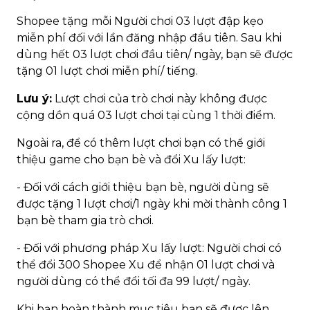
Shopee tặng mỗi Người chơi 03 lượt đập kẹo
miễn phí đối với lần đăng nhập đầu tiên. Sau khi
dùng hết 03 lượt chơi đầu tiên/ ngày, bạn sẽ được
tặng 01 lượt chơi miễn phí/ tiếng.
Lưu ý:
Lượt chơi của trò chơi này không được
cộng dồn quá 03 lượt chơi tại cùng 1 thời điểm.
Ngoài ra, để có thêm lượt chơi bạn có thể giới
thiệu game cho bạn bè và đổi Xu lấy lượt:
- Đối với cách giới thiệu bạn bè, người dùng sẽ
được tặng 1 lượt chơi/1 ngày khi mời thành công 1
bạn bè tham gia trò chơi.
- Đối với phương pháp Xu lấy lượt: Người chơi có
thể đổi 300 Shopee Xu để nhận 01 lượt chơi và
người dùng có thể đổi tối đa 99 lượt/ ngày.
Khi bạn hoàn thành mục tiêu bạn sẽ được lên