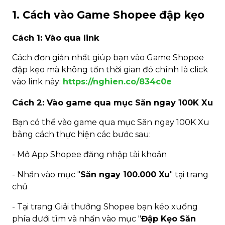
1. Cách vào Game Shopee đập kẹo
Cách 1: Vào qua link
Cách đơn giản nhất giúp bạn vào Game Shopee
đập kẹo mà không tốn thời gian đó chính là click
vào link này:
https://nghien.co/834c0e
Cách 2: Vào game qua mục Săn ngay 100K Xu
Bạn có thể vào game qua mục Săn ngay 100K Xu
bằng cách thực hiện các bước sau:
- Mở App Shopee đăng nhập tài khoản
- Nhấn vào mục "
Săn ngay 100.000 Xu
" tại trang
chủ
- Tại trang Giải thưởng Shopee bạn kéo xuống
phía dưới tìm và nhấn vào mục "
Đập Kẹo Săn