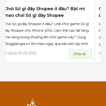
t mí
Chơi game Máy gắp thú Shopee ở
đâu? Mẹo chơi để nhận nhiều Xu
e Số gì
Chơi máy Gắp thú Shopee ở đâu trên iPhone,
để tăng
Android? Có mẹo nào chơi để nhận được nhiều Xu,
 Cùng
quà tặng không? Cùng tìm hiểu cách vào, cách chơ
ày nhé!
game máy gắp thú Shopee ngay nào!
05:42 30-05-2025
hia sẻ
Chia sẻ