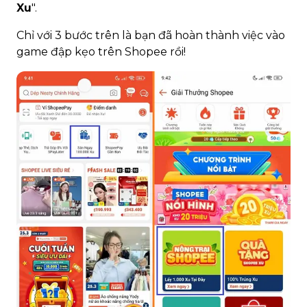
Xu
".
Chỉ với 3 bước trên là bạn đã hoàn thành việc vào
game đập kẹo trên Shopee rồi!