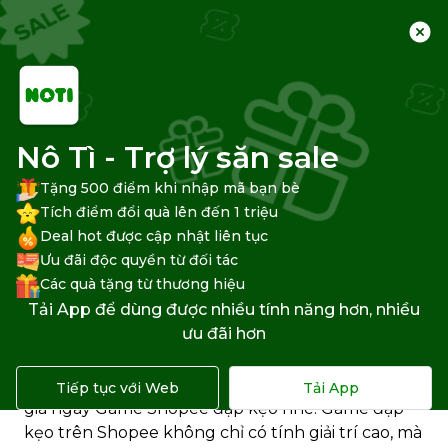
Trang chủ
Trung tâm hỗ trợ
Shopee
Shopee Game
Nô Tì - Trợ lý săn sale
Tặng 500 điểm khi nhập mã bạn bè
Tích điểm đổi quà lên đến 1 triệu
Deal hot được cập nhật liên tục
Cách vào Game Shopee đập
Ưu đãi độc quyền từ đối tác
kẹo, cách chơi game nhận
Các quà tặng từ thương hiệu
Tải App để dùng được nhiều tính năng hơn, nhiều
nhiều Xu
ưu đãi hơn
Bạn muốn giải trí và kiếm thêm Shopee Xu để tiết
kiệm hơn khi mua sắm trên Shopee? Vậy thì tham
Tiếp tục với Web
Tải App
gia ngay Game Shopee đập kẹo nhé! Game đập
kẹo trên Shopee không chỉ có tính giải trí cao, mà