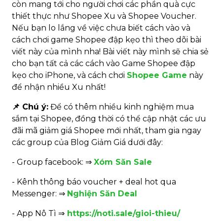
còn mang tới cho người chơi các phần quà cực
thiết thực như Shopee Xu và Shopee Voucher.
Nếu bạn lo lắng về việc chưa biết cách vào và
cách chơi game Shopee đập kẹo thì theo dõi bài
viết này của mình nha! Bài viết này mình sẽ chia sẻ
cho bạn tất cả các cách vào Game Shopee đập
kẹo cho iPhone, và cách chơi
Shopee Game
này
để nhận nhiều Xu nhất!
📌 Chú ý:
Để có thêm nhiều kinh nghiệm mua
sắm tại Shopee, đồng thời có thể cập nhật các ưu
đãi mã giảm giá Shopee mới nhất, tham gia ngay
các group của Blog Giảm Giá dưới đây:
- Group facebook: ⇒
Xóm Săn Sale
- Kênh thông báo voucher + deal hot qua
Messenger: ⇒
Nghiện Săn Deal
- App Nô Tì ⇒
https://noti.sale/gioi-thieu/