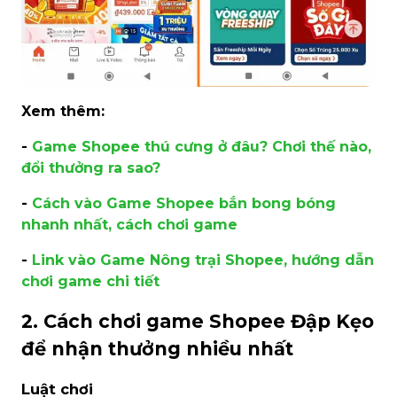
Xem thêm:
-
Game Shopee thú cưng ở đâu? Chơi thế nào,
đổi thưởng ra sao?
-
Cách vào Game Shopee bắn bong bóng
nhanh nhất, cách chơi game
-
Link vào Game Nông trại Shopee, hướng dẫn
chơi game chi tiết
2. Cách chơi game Shopee Đập Kẹo
để nhận thưởng nhiều nhất
Luật chơi