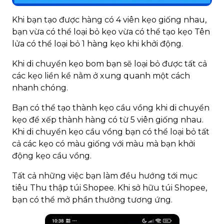
Khi bạn tạo được hàng có 4 viên kẹo giống nhau,
bạn vừa có thể loại bỏ kẹo vừa có thể tạo kẹo Tên
lửa có thể loại bỏ 1 hàng kẹo khi khởi động.
Khi di chuyển kẹo bom bạn sẽ loại bỏ được tất cả
các kẹo liền kề nằm ở xung quanh một cách
nhanh chóng.
Bạn có thể tạo thành kẹo cầu vồng khi di chuyển
kẹo để xếp thành hàng có từ 5 viên giống nhau.
Khi di chuyển kẹo cầu vồng bạn có thể loại bỏ tất
cả các kẹo có màu giống với màu mà bạn khởi
động kẹo cầu vồng.
Tất cả những việc bạn làm đều hướng tới mục
tiêu Thu thập túi Shopee. Khi sở hữu túi Shopee,
bạn có thể mở phần thưởng tương ứng.