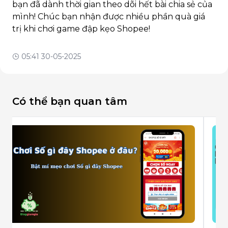
bạn đã dành thời gian theo dõi hết bài chia sẻ của
mình! Chúc bạn nhận được nhiều phần quà giá
trị khi chơi game đập kẹo Shopee!
05:41 30-05-2025
Có thể bạn quan tâm