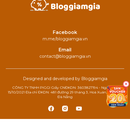
Facebook
m.me/bloggiamgia.vn
Email
contact@bloggiamgia.vn
Designed and developed by Bloggiamgia
CÔNG TY TNHH PIGGI Giấy CNĐKDN: 3603827194 - Ngày cấp:
15/10/2021 Địa chỉ ĐKDN: 481 đường 29 tháng 3, Hoà Xuân, Cẩm Lệ,
Đà Nẵng