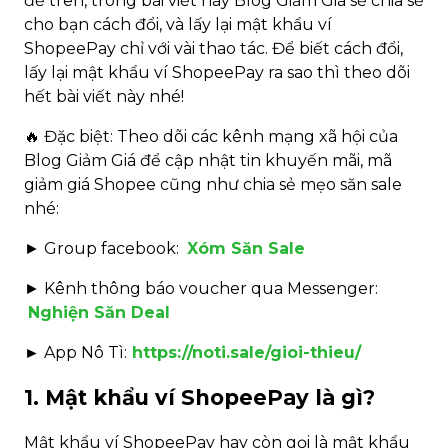
đề trên, trong bài viết này Blog Giảm Giá sẽ chia sẻ
cho bạn cách đổi, và lấy lại mật khẩu ví
ShopeePay chỉ với vài thao tác. Để biết cách đổi,
lấy lại mật khẩu ví ShopeePay ra sao thì theo dõi
hết bài viết này nhé!
🔥 Đặc biệt: Theo dõi các kênh mạng xã hội của
Blog Giảm Giá để cập nhật tin khuyến mãi, mã
giảm giá Shopee cũng như chia sẻ mẹo săn sale
nhé:
►
Group facebook:
Xóm Săn Sale
►
Kênh thông báo voucher qua Messenger:
Nghiện Săn Deal
► App Nô Tì:
https://noti.sale/gioi-thieu/
1. Mật khẩu ví ShopeePay là gì?
Mật khẩu ví ShopeePay hay còn gọi là mật khẩu