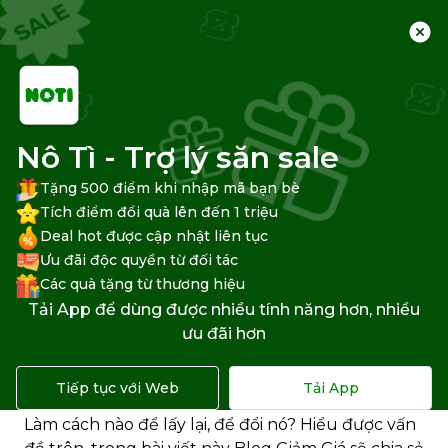
Trang chủ
Trung tâm hỗ trợ
Shopee
Thanh toán Shopee
Nô Tì - Trợ lý săn sale
Tặng 500 điểm khi nhập mã bạn bè
Tích điểm đổi quà lên đến 1 triệu
Deal hot được cập nhật liên tục
Mật khẩu ví ShopeePay là gì?
Ưu đãi độc quyền từ đối tác
Cách đổi/lấy lại như thế nào?
Các quà tặng từ thương hiệu
Tải App để dùng được nhiều tính năng hơn, nhiều
Khi không có mật khẩu
ví ShopeePay
, bạn sẽ
ưu đãi hơn
không thể thực hiện được bất cứ giao dịch nào
trên ShopeePay. Vậy cụ thể mật khẩu ví Shopee
Tiếp tục với Web
Tải App
(hay nói chính xác là mật khẩu đặt lệnh) là gì?
Làm cách nào để lấy lại, để đổi nó? Hiểu được vấn