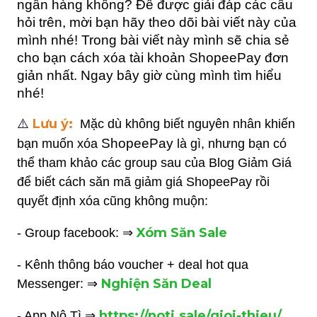
ngân hàng không? Để được giải đáp các câu 
hỏi trên, mời bạn hãy theo dõi bài viết này của 
mình nhé! Trong bài viết này mình sẽ chia sẻ 
cho bạn cách xóa tài khoản ShopeePay đơn 
giản nhất. Ngay bây giờ cùng mình tìm hiểu 
nhé!
Lưu ý:
⚠️
Mặc dù không biết nguyên nhân khiến
ShopeePay
bạn muốn xóa
là gì, nhưng bạn có
thể tham khảo các group sau của Blog Giảm Giá
để biết cách săn mã giảm giá ShopeePay rồi
quyết định xóa cũng không muộn:
Xóm Săn Sale
- Group facebook: ⇒
- Kênh thông báo voucher + deal hot qua
Nghiện Săn Deal
Messenger: ⇒
https://noti.sale/gioi-thieu/
- App Nô Tì ⇒