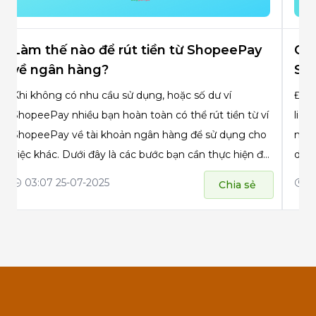
Làm thế nào để rút tiền từ ShopeePay
Các
về ngân hàng?
Sh
Khi không có nhu cầu sử dụng, hoặc số dư ví
Để s
ShopeePay nhiều bạn hoàn toàn có thể rút tiền từ ví
liên
ShopeePay về tài khoản ngân hàng để sử dụng cho
nào 
việc khác. Dưới đây là các bước bạn cần thực hiện để
dõi 
có thể rút tiền từ ví ShopeePay về tài khoản ngân
nhé!
03:07 25-07-2025
02
Chia sẻ
hàng: Bước 1: Vào mục ví ShopeePay