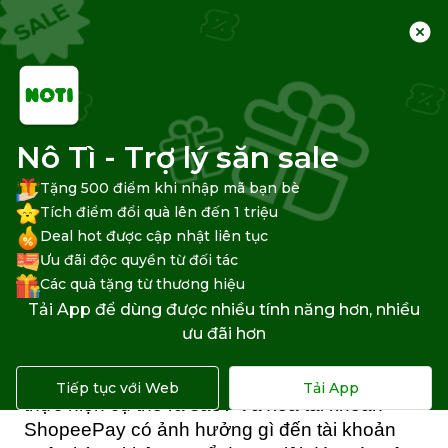
Trang chủ
Trung tâm hỗ trợ
Shopee
Thanh toán Shopee
Nô Tì - Trợ lý săn sale
Tặng 500 điểm khi nhập mã bạn bè
Tích điểm đổi quà lên đến 1 triệu
Deal hot được cập nhật liên tục
Cách xóa tài khoản ShopeePay
Ưu đãi độc quyền từ đối tác
đơn giản nhất
Các quà tặng từ thương hiệu
Tải App để dùng được nhiều tính năng hơn, nhiều
Vì một lí do nào đó mà bạn muốn xóa tài 
ưu đãi hơn
khoản 
ShopeePay
? Bạn không biết phải làm 
cách xóa tài khoản ShopeePay? Các bước 
Tiếp tục với Web
Tải App
thực hiện cụ thể ra sao? Và xóa tài khoản 
ShopeePay có ảnh hưởng gì đến tài khoản 