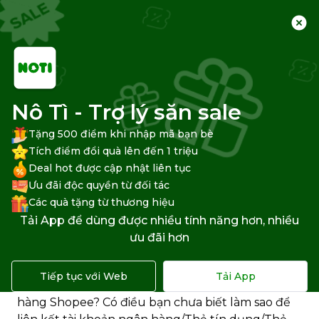
Trang chủ
Trung tâm hỗ trợ
Shopee
Thanh toán Shopee
Nô Tì - Trợ lý săn sale
Tặng 500 điểm khi nhập mã bạn bè
Tích điểm đổi quà lên đến 1 triệu
Deal hot được cập nhật liên tục
Cách liên kết tài khoản ngân
Ưu đãi độc quyền từ đối tác
hàng với Shopee như thế nào?
Các quà tặng từ thương hiệu
Tải App để dùng được nhiều tính năng hơn, nhiều
Bạn muốn
liên kết tài khoản ngân hàng với
ưu đãi hơn
Shopee
để rút tiền từ
Số dư TK Shopee
về ngân
hàng? Hoặc đơn giản là bạn muốn liên kết tài
Tiếp tục với Web
Tải App
khoản ngân hàng với Shopee để thanh toán đơn
hàng Shopee? Có điều bạn chưa biết làm sao để