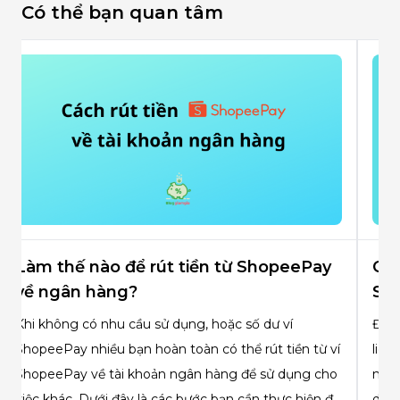
Có thể bạn quan tâm
Cách liên kết ngân hàng với ví
Các
ShopeePay như thế nào?
Sh
Để sử dụng được ví ShopeePay bạn chắc chắn phải
Hiện
liên kết ngân hàng với ShopeePay. Vậy làm cách
hàng
nào để liên kết ngân hàng với ví ShopeePay? Theo
cách
dõi bài viết này của Bloggiamgia.vn để biết cách
Blog