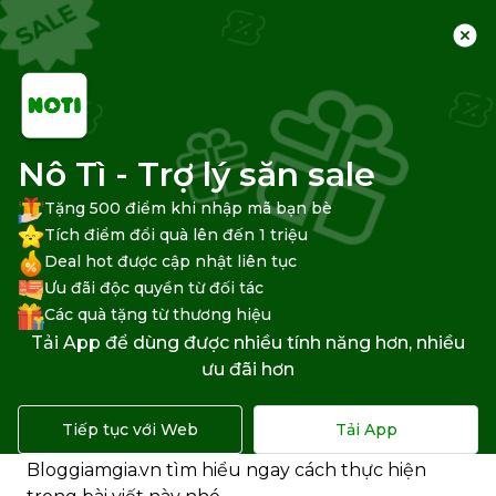
Trang chủ
Trung tâm hỗ trợ
Shopee
Thanh toán Shopee
Nô Tì - Trợ lý săn sale
Tặng 500 điểm khi nhập mã bạn bè
Tích điểm đổi quà lên đến 1 triệu
Deal hot được cập nhật liên tục
Cách tạo khoản vay từ SEasy
Ưu đãi độc quyền từ đối tác
Vay Tiêu Dùng ra sao?
Các quà tặng từ thương hiệu
Tải App để dùng được nhiều tính năng hơn, nhiều
Sau khi kích hoạt
SEasy Vay Tiêu Dùng
bạn sẽ có
ưu đãi hơn
thể tạo khoản vay SEasy Vay Tiêu Dùng để nhận
tiền về tài khoản ngân hàng. Vậy làm cách nào để
Tiếp tục với Web
Tải App
tạo khoản vay từ dịch vụ SEasy? Cùng
Bloggiamgia.vn tìm hiểu ngay cách thực hiện