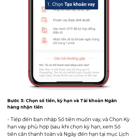
Bước 3: Chọn số tiền, kỳ hạn và Tài khoản Ngân
hàng nhận tiền
- Tiếp đến bạn nhập Số tiền muốn vay, và Chọn Kỳ
hạn vay phù hợp (sau khi chọn kỳ hạn, xem Số
tiền cần thanh toán và Ngày đến hạn tại mục Lịch