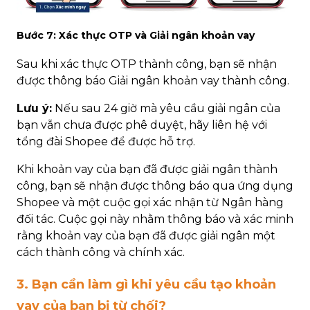
Bước 7: Xác thực OTP và Giải ngân khoản vay
Sau khi xác thực OTP thành công, bạn sẽ nhận
được thông báo Giải ngân khoản vay thành công.
Lưu ý:
Nếu sau 24 giờ mà yêu cầu giải ngân của
bạn vẫn chưa được phê duyệt, hãy liên hệ với
tổng đài Shopee để được hỗ trợ.
Khi khoản vay của bạn đã được giải ngân thành
công, bạn sẽ nhận được thông báo qua ứng dụng
Shopee và một cuộc gọi xác nhận từ Ngân hàng
đối tác. Cuộc gọi này nhằm thông báo và xác minh
rằng khoản vay của bạn đã được giải ngân một
cách thành công và chính xác.
3. Bạn cần làm gì khi yêu cầu tạo khoản
vay của bạn bị từ chối?