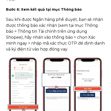
Bước 6: Xem kết quả tại mục Thông báo
Sau khi được Ngân hàng phê duyệt, bạn sẽ nhận
được thông báo xác nhận (xem tại mục Thông
báo > Thông tin Tài chính trên ứng dụng
Shopee), hãy nhấn vào thông báo > chọn Xác
minh ngay > nhập mã xác thực OTP để định danh
và ký điện tử vào hợp đồng vay.