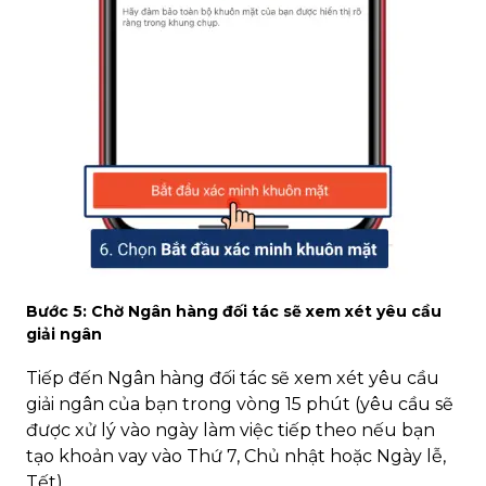
Bước 5: Chờ Ngân hàng đối tác sẽ xem xét yêu cầu
giải ngân
Tiếp đến Ngân hàng đối tác sẽ xem xét yêu cầu
giải ngân của bạn trong vòng 15 phút (yêu cầu sẽ
được xử lý vào ngày làm việc tiếp theo nếu bạn
tạo khoản vay vào Thứ 7, Chủ nhật hoặc Ngày lễ,
Tết).