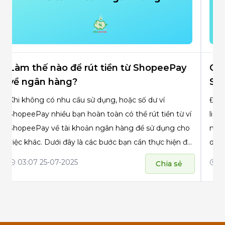
Làm thế nào để rút tiền từ ShopeePay
Các
về ngân hàng?
Sh
Khi không có nhu cầu sử dụng, hoặc số dư ví
Để s
ShopeePay nhiều bạn hoàn toàn có thể rút tiền từ ví
liên
ShopeePay về tài khoản ngân hàng để sử dụng cho
nào 
việc khác. Dưới đây là các bước bạn cần thực hiện để
dõi 
có thể rút tiền từ ví ShopeePay về tài khoản ngân
nhé!
03:07 25-07-2025
02
Chia sẻ
hàng: Bước 1: Vào mục ví ShopeePay