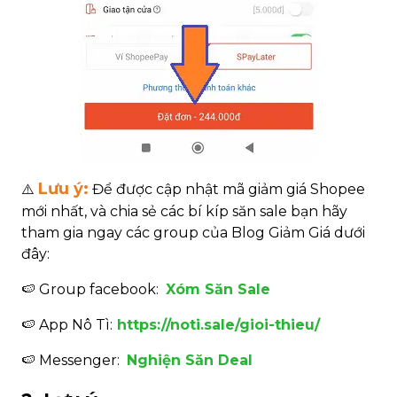
Lưu ý:
⚠️
Để được cập nhật mã giảm giá Shopee
mới nhất, và chia sẻ các bí kíp săn sale bạn hãy
tham gia ngay các group của Blog Giảm Giá dưới
đây:
🍉
Group facebook:
Xóm Săn Sale
🍉
App Nô Tì:
https://noti.sale/gioi-thieu/
🍉
Messenger:
Nghiện Săn Deal