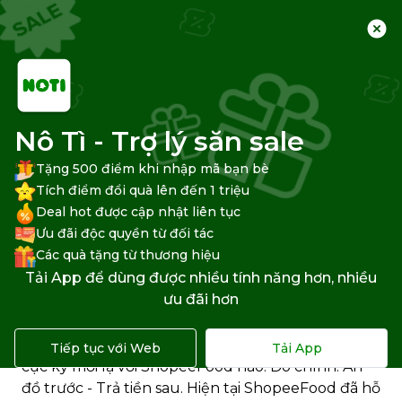
Trang chủ
Trung tâm hỗ trợ
Shopee
Thanh toán Shopee
Nô Tì - Trợ lý săn sale
Tặng 500 điểm khi nhập mã bạn bè
Tích điểm đổi quà lên đến 1 triệu
Deal hot được cập nhật liên tục
Cách thanh toán đơn
Ưu đãi độc quyền từ đối tác
ShopeeFood bằng SPayLater
Các quà tặng từ thương hiệu
Tải App để dùng được nhiều tính năng hơn, nhiều
ra sao?
ưu đãi hơn
Bạn đã kích hoạt
SPayLater
thành công chưa?
Nếu rồi hãy nhanh tay trải nghiệm một cảm giác
Tiếp tục với Web
Tải App
cực kỳ mới lạ với ShopeeFood nào. Đó chính: Ăn
đồ trước - Trả tiền sau. Hiện tại ShopeeFood đã hỗ