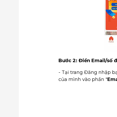
Bước 2: Điền
Email/số 
- Tại trang Đăng nhập b
của mình vào phần "
Ema