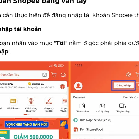
hoản Shopee bằng vân tay
n cần thực hiện để đăng nhập tài khoản Shopee t
nhập tài khoản
bạn nhấn vào mục "
Tôi
" nằm ở góc phải phía dướ
hập
".