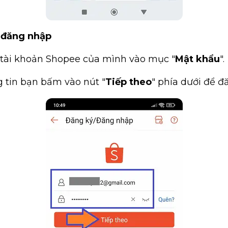
 đăng nhập
 tài khoản Shopee của mình vào mục "
Mật khẩu
".
ng tin bạn bấm vào nút "
Tiếp theo
" phía dưới để đ