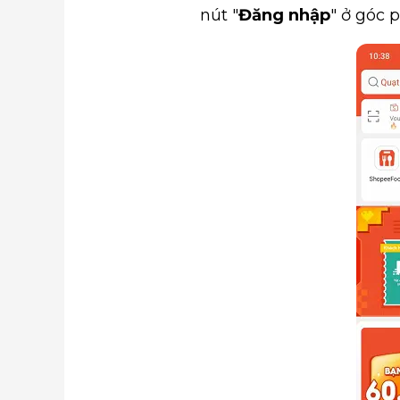
nút "
Đăng nhập
" ở góc 