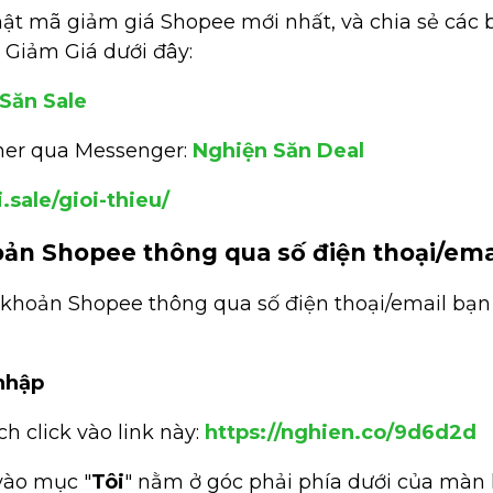
t mã giảm giá Shopee mới nhất, và chia sẻ các bí
 Giảm Giá dưới đây:
Săn Sale
her qua Messenger:
Nghiện Săn Deal
i.sale/gioi-thieu/
oản Shopee thông qua số điện thoại/ema
 khoản Shopee thông qua số điện thoại/email bạn
nhập
 click vào link này:
https://nghien.co/9d6d2d
vào mục "
Tôi
" nằm ở góc phải phía dưới của màn 