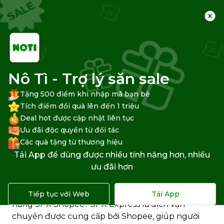
Trang chủ
Trung tâm hỗ trợ
Shopee
Giao, Nhận hàng Shopee
Nô Tì - Trợ lý săn sale
Tặng 500 điểm khi nhập mã bạn bè
Tích điểm đổi quà lên đến 1 triệu
Deal hot được cập nhật liên tục
SPX Express là gì? Cách liên
Ưu đãi độc quyền từ đối tác
hệ, tra cứu đơn hàng SPX
Các quà tặng từ thương hiệu
Tải App để dùng được nhiều tính năng hơn, nhiều
Shopee
ưu đãi hơn
Bạn đang tìm hiểu về dịch vụ vận chuyển SPX
Express trên Shopee, và cách liên hệ, tra cứu đơn
Tiếp tục với Web
Tải App
hàng SPX Shopee? SPX Express là dịch vận
chuyển được cung cấp bởi Shopee, giúp người