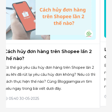
Làm sao để hủy đơn hàng Shopee khi
Sh
chờ lấy hàng, đang giao?
vận
Bạn có thể hủy đơn hàng Shopee bất kỳ lúc nào. Tốt
Sho
nhất nên hủy đơn khi chưa đóng gói để không ảnh
nào?
hưởng tới nhà bán hàng. Còn cách hủy đơn như thế
ra s
nào thì chi tiết trong bài này nhé.
trên
qua 
05:37 30-05-2025
05