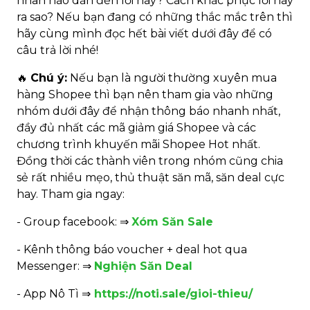
nhân nào dẫn đến lỗi này? Cách khắc phục lỗi này
ra sao? Nếu bạn đang có những thắc mắc trên thì
hãy cùng mình đọc hết bài viết dưới đây để có
câu trả lời nhé!
🔥
Chú ý:
Nếu bạn là người thường xuyên mua
hàng Shopee thì bạn nên tham gia vào những
nhóm dưới đây để nhận thông báo nhanh nhất,
đầy đủ nhất các mã giảm giá Shopee và các
chương trình khuyến mãi Shopee Hot nhất.
Đồng thời các thành viên trong nhóm cũng chia
sẻ rất nhiều mẹo, thủ thuật săn mã, săn deal cực
hay. Tham gia ngay:
- Group facebook: ⇒
Xóm Săn Sale
- Kênh thông báo voucher + deal hot qua
Messenger: ⇒
Nghiện Săn Deal
- App Nô Tì ⇒
https://noti.sale/gioi-thieu/