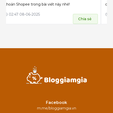
khoản Shopee trong bài viết này nhé!
các 
đều 
02:47 08-06-2025
09
Chia sẻ
Facebook
m.me/bloggiamgia.vn