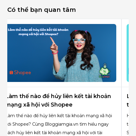
Có thể bạn quan tâm
Làm thế nào để hủy liên kết tài khoản
Là
mạng xã hội với Shopee
trê
Làm thế nào để hủy liên kết tài khoản mạng xã hội
Hiện
với Shopee? Cùng Bloggiamgia.vn tìm hiểu ngay
trên
cách hủy liên kết tài khoản mạng xã hội với tài
Shop