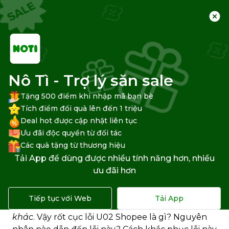
Trang chủ
Trung tâm hỗ trợ
Shopee
Tài khoản Shopee
Nô Tì - Trợ lý săn sale
Tặng 500 điểm khi nhập mã bạn bè
Tích điểm đổi quà lên đến 1 triệu
Deal hot được cập nhật liên tục
Lỗi U02 Shopee là gì? Cách
Ưu đãi độc quyền từ đối tác
khắc phục ra sao?
Các quà tặng từ thương hiệu
Tải App để dùng được nhiều tính năng hơn, nhiều
Bạn nhập mã giảm giá xong, bấm Thanh toán,
ưu đãi hơn
Shopee hiện ra một bảng thông báo:
Thanh toán
không thành công U02: Tiếc quá! Mã giảm giá
Tiếp tục với Web
Tải App
này không hợp lệ. Vui lòng dùng mã giảm giá
khác
. Vậy rốt cục lỗi U02 Shopee là gì? Nguyên